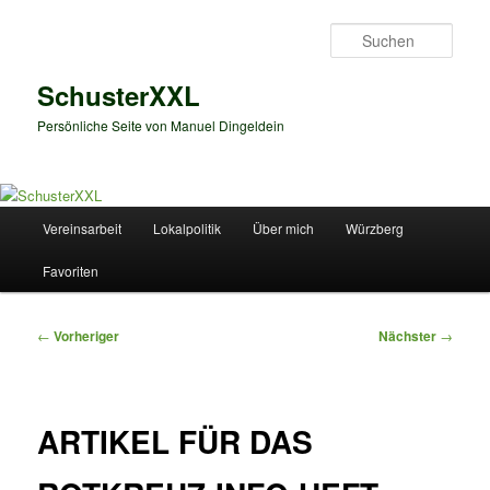
Zum
primären
Such
Inhalt
springen
SchusterXXL
Persönliche Seite von Manuel Dingeldein
Hauptmenü
Vereinsarbeit
Lokalpolitik
Über mich
Würzberg
Favoriten
Beitragsnavigation
←
Vorheriger
Nächster
→
ARTIKEL FÜR DAS