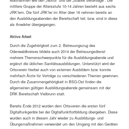
Maßnahmen wie den „Notruf“ und die „Stabile Seitenlage“. Die
mittlere Gruppe der Altersstufe 10-14 Jahren besteht aus sechs
JRK‘lern. Die fünf JRK‘ler im Alter über 16 nehmen bereits an
den Ausbildungsabenden der Bereitschaft teil, bzw. sind in diese
als Anwärter übergegangen.
Aktive Arbeit
Durch die Zugehörigkeit zum 2. Betreuungszug des
Odenwaldkreises bildete auch 2014 der Betreuungsdienst
mehrere Themenschwerpunkte für die Ausbildungsabende und
ergänzt die üblichen Sanitätsausbildungen. Unterstützt wird der
Ortsverein hierbei auch von externen Ausbildern bzw. konnte
mehrfach Ärzte für Vorträge zu verschiedenen Themen gewinnen.
Durch die Zusammengehörigkeit in BSG-Ost finden die
allgemeinen gültigen Ausbildungsabende gemeinsam mit der
DRK Bereitschaft Vielbrunn statt.
Bereits Ende 2012 wurden dem Ortsverein die ersten fünf
Digitalfunkgeräte bei der Digitalfunktfortbildung übergeben. Diese
wurden auch in diesem Jahr wieder zu Ausbildungs- und
Übungsmaßnahmen verwendet um den Umgang mit den Geräten