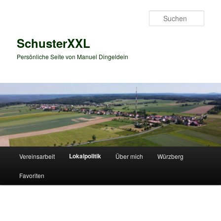
Zum
primären
Such
Inhalt
springen
SchusterXXL
Persönliche Seite von Manuel Dingeldein
Hauptmenü
Lokalpolitik
Vereinsarbeit
Über mich
Würzberg
Favoriten