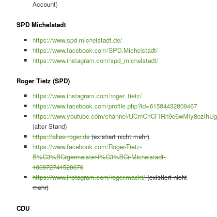
Account)
SPD Michelstadt
https://www.spd-michelstadt.de/
https://www.facebook.com/SPD.Michelstadt/
https://www.instagram.com/spd_michelstadt/
Roger Tietz (SPD)
https://www.instagram.com/roger_tietz/
https://www.facebook.com/profile.php?id=61584432809467
https://www.youtube.com/channel/UCmChCFIRn9e6wMIy8ozIhUg/
(alter Stand)
https://alles-roger.de
(existiert nicht mehr)
https://www.facebook.com/Roger-Tietz-
B%C3%BCrgermeister-f%C3%BCr-Michelstadt-
103972741520676
https://www.instagram.com/roger.macht/
(existiert nicht
mehr)
CDU