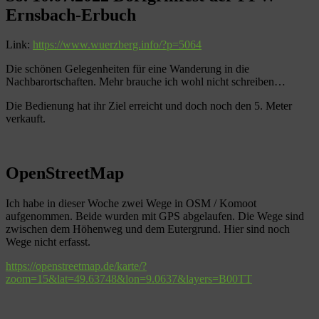
Ernsbach-Erbuch
Link:
https://www.wuerzberg.info/?p=5064
Die schönen Gelegenheiten für eine Wanderung in die
Nachbarortschaften. Mehr brauche ich wohl nicht schreiben…
Die Bedienung hat ihr Ziel erreicht und doch noch den 5. Meter
verkauft.
OpenStreetMap
Ich habe in dieser Woche zwei Wege in OSM / Komoot
aufgenommen. Beide wurden mit GPS abgelaufen. Die Wege sind
zwischen dem Höhenweg und dem Eutergrund. Hier sind noch
Wege nicht erfasst.
https://openstreetmap.de/karte/?
zoom=15&lat=49.63748&lon=9.0637&layers=B00TT