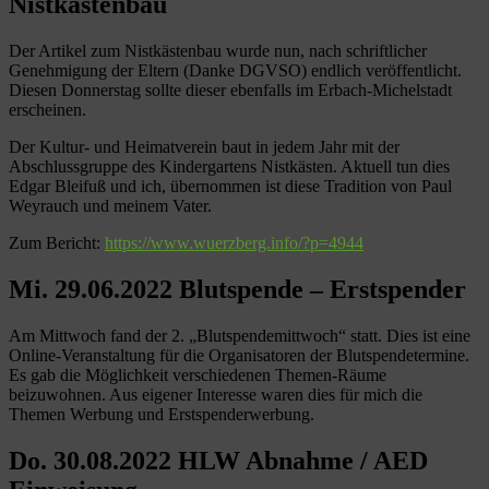
Nistkästenbau
Der Artikel zum Nistkästenbau wurde nun, nach schriftlicher
Genehmigung der Eltern (Danke DGVSO) endlich veröffentlicht.
Diesen Donnerstag sollte dieser ebenfalls im Erbach-Michelstadt
erscheinen.
Der Kultur- und Heimatverein baut in jedem Jahr mit der
Abschlussgruppe des Kindergartens Nistkästen. Aktuell tun dies
Edgar Bleifuß und ich, übernommen ist diese Tradition von Paul
Weyrauch und meinem Vater.
Zum Bericht:
https://www.wuerzberg.info/?p=4944
Mi. 29.06.2022 Blutspende – Erstspender
Am Mittwoch fand der 2. „Blutspendemittwoch“ statt. Dies ist eine
Online-Veranstaltung für die Organisatoren der Blutspendetermine.
Es gab die Möglichkeit verschiedenen Themen-Räume
beizuwohnen. Aus eigener Interesse waren dies für mich die
Themen Werbung und Erstspenderwerbung.
Do. 30.08.2022 HLW Abnahme / AED