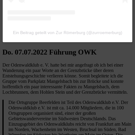
Ein Beitrag geteilt von Zur Römerburg (@zurroemerburg)
Do. 07.07.2022 Führung OWK
Der Odenwaldklub e. V. hatte bei mir angefragt ob ich bei einer
Wanderung ein paar Worte an der Grenzbrücke über deren
Entstehungsgeschichte verlieren könne. Somit begleitete ich die
Gruppe vom Parkplatz Mangelsbach bis zur Brücke und konnte
hoffentlich ein paar interessante Fakten zu Mangelsbach, dem
Lochbrunnen, dem Hohlen Stein und der Grenzbrücke vermitteln.
Die Ortsgruppe Beerfelden ist Teil des Odenwaldklub e.V. Der
Odenwaldklub e.V. ist mit ca. 14.000 Mitgliedern, die in 100
Ortsgruppen organisiert sind, einer der großen
Gebietswandervereine im Südwesten Deutschlands. Das
Einzugsgebiet des Odenwaldklubs reicht von Frankfurt am Main
im Norden, Wachenheim im Westen, Bruchsal im Süden, Bad
Wimpfen im Südosten bis Wertheim am Main im Osten. Die