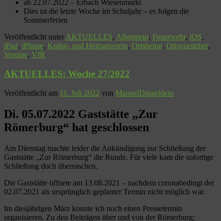
ab 22.07.2022 – Erbach Wiesenmarkt
Dies ist die letzte Woche im Schuljahr – es folgen die
Sommerferien
Veröffentlicht unter
AKTUELLES
,
Allgemein
,
Feuerwehr
,
iOS
,
iPad
,
iPhone
,
Kultur- und Heimatverein
,
Ortsbeirat
,
Ortsvorsteher
,
Vereine
,
VfR
AKTUELLES: Woche 27/2022
Veröffentlicht am
11. Juli 2022
von
ManuelDingeldein
Di. 05.07.2022 Gaststätte „Zur
Römerburg“ hat geschlossen
Am Dienstag machte leider die Ankündigung zur Schließung der
Gaststätte „Zur Römerburg“ die Runde. Für viele kam die sofortige
Schließung doch überraschen.
Die Gaststätte öffnete am 13.08.2021 – nachdem coronabedingt der
02.07.2021 als ursprünglich geplanter Termin nicht möglich war.
Im diesjährigen März konnte ich noch einen Pressetermin
organisieren. Zu den Beiträgen über und von der Römerburg: