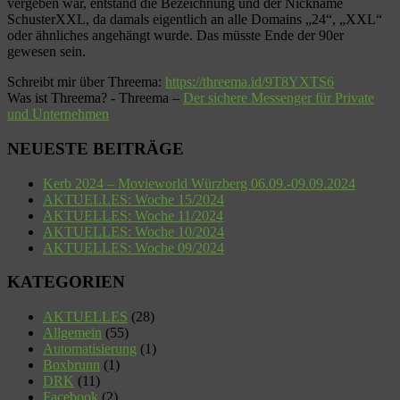
vergeben war, entstand die Bezeichnung und der Nickname
SchusterXXL, da damals eigentlich an alle Domains „24“, „XXL“
oder ähnliches angehängt wurde. Das müsste Ende der 90er
gewesen sein.
Schreibt mir über Threema:
https://threema.id/9T8YXTS6
Was ist Threema? - Threema –
Der sichere Messenger für Private
und Unternehmen
NEUESTE BEITRÄGE
Kerb 2024 – Movieworld Würzberg 06.09.-09.09.2024
AKTUELLES: Woche 15/2024
AKTUELLES: Woche 11/2024
AKTUELLES: Woche 10/2024
AKTUELLES: Woche 09/2024
KATEGORIEN
AKTUELLES
(28)
Allgemein
(55)
Automatisierung
(1)
Boxbrunn
(1)
DRK
(11)
Facebook
(2)