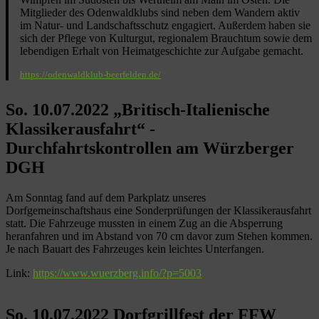
Mitglieder des Odenwaldklubs sind neben dem Wandern aktiv
im Natur- und Landschaftsschutz engagiert. Außerdem haben sie
sich der Pflege von Kulturgut, regionalem Brauchtum sowie dem
lebendigen Erhalt von Heimatgeschichte zur Aufgabe gemacht.
https://odenwaldklub-beerfelden.de/
So. 10.07.2022 „Britisch-Italienische
Klassikerausfahrt“ -
Durchfahrtskontrollen am Würzberger
DGH
Am Sonntag fand auf dem Parkplatz unseres
Dorfgemeinschaftshaus eine Sonderprüfungen der Klassikerausfahrt
statt. Die Fahrzeuge mussten in einem Zug an die Absperrung
heranfahren und im Abstand von 70 cm davor zum Stehen kommen.
Je nach Bauart des Fahrzeuges kein leichtes Unterfangen.
Link:
https://www.wuerzberg.info/?p=5003
So. 10.07.2022 Dorfgrillfest der FFW