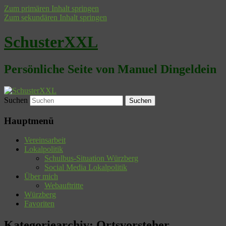
Zum primären Inhalt springen
Zum sekundären Inhalt springen
SchusterXXL
Persönliche Seite von Manuel Dingeldein
Suchen
Hauptmenü
Vereinsarbeit
Lokalpolitik
Schulbus-Situation Würzberg
Social Media Lokalpolitik
Über mich
Webauftritte
Würzberg
Favoriten
Kategoriearchiv:
Ortsvorsteher