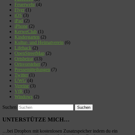
Feuerwehr
(4)
Flyer
(1)
iOS
(3)
iPad
(2)
iPhone
(2)
KerweClub
(1)
Kindergarten
(2)
Kultur- und Heimatverein
(6)
Lifehack
(2)
OpenStreetMap
(2)
Ortsbeirat
(13)
Ortsvorsteher
(7)
Pressemitteilungen
(7)
Twitter
(1)
ÜWG
(4)
Vereine
(3)
VfR
(1)
Windows
(2)
Suchen
UNTERSTÜTZE MICH…
…bei Dropbox mit kostenlosen Zusatzspeicher indem du ein