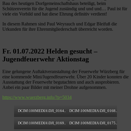
Bau des heutigen Dorfgemeinschaftshaus beteiligt, beim
Schützenverein für die Jugend zuständig und und und… Paul ist für
viele ein Vorbild und hat diese Ehrung definitiv verdient!
In diesem Rahmen sind Paul Weyrauch und Edgar Bleifuß die
Urkunden für ihre Ehrenmitgliederschaft überreicht worden.
Fr. 01.07.2022 Helden gesucht –
Jugendfeuerwehr Aktionstag
Eine gelungene Auftaktveranstaltung der Feuerwehr Würzberg für
eine kommende Mini/Jugendfeuerwehr. Über 20 Kinder konnten die
Ausstattung der Feuerwehr begutachten und auch ausprobieren.
Anbei ein paar Bilder mit meiner Drohne aufgenommen.
https://www.wuerzberg.info/?p=5034
DCIM\100MEDIA\DJI_0164.JPG
DCIM\100MEDIA\DJI_0168.JPG
DCIM\100MEDIA\DJI_0169.JPG
DCIM\100MEDIA\DJI_0175.JPG