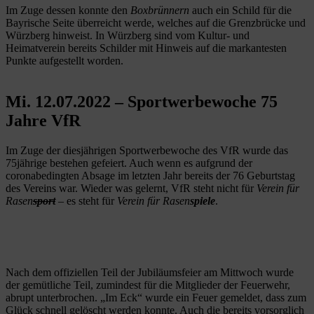
Im Zuge dessen konnte den
Boxbrünnern
auch ein Schild für die
Bayrische Seite überreicht werde, welches auf die Grenzbrücke und
Würzberg hinweist. In Würzberg sind vom Kultur- und
Heimatverein bereits Schilder mit Hinweis auf die markantesten
Punkte aufgestellt worden.
Mi. 12.07.2022 – Sportwerbewoche 75
Jahre VfR
Im Zuge der diesjährigen Sportwerbewoche des VfR wurde das
75jährige bestehen gefeiert. Auch wenn es aufgrund der
coronabedingten Absage im letzten Jahr bereits der 76 Geburtstag
des Vereins war. Wieder was gelernt, VfR steht nicht für
Verein für
Rasen
sport
– es steht für
Verein für Rasen
spiele
.
Nach dem offiziellen Teil der Jubiläumsfeier am Mittwoch wurde
der gemütliche Teil, zumindest für die Mitglieder der Feuerwehr,
abrupt unterbrochen. „Im Eck“ wurde ein Feuer gemeldet, dass zum
Glück schnell gelöscht werden konnte. Auch die bereits vorsorglich