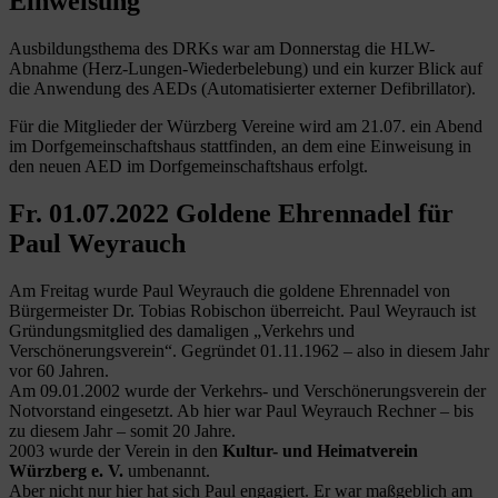
Einweisung
Ausbildungsthema des DRKs war am Donnerstag die HLW-
Abnahme (Herz-Lungen-Wiederbelebung) und ein kurzer Blick auf
die Anwendung des AEDs (Automatisierter externer Defibrillator).
Für die Mitglieder der Würzberg Vereine wird am 21.07. ein Abend
im Dorfgemeinschaftshaus stattfinden, an dem eine Einweisung in
den neuen AED im Dorfgemeinschaftshaus erfolgt.
Fr. 01.07.2022 Goldene Ehrennadel für
Paul Weyrauch
Am Freitag wurde Paul Weyrauch die goldene Ehrennadel von
Bürgermeister Dr. Tobias Robischon überreicht. Paul Weyrauch ist
Gründungsmitglied des damaligen „Verkehrs und
Verschönerungsverein“. Gegründet 01.11.1962 – also in diesem Jahr
vor 60 Jahren.
Am 09.01.2002 wurde der Verkehrs- und Verschönerungsverein der
Notvorstand eingesetzt. Ab hier war Paul Weyrauch Rechner – bis
zu diesem Jahr – somit 20 Jahre.
2003 wurde der Verein in den
Kultur- und Heimatverein
Würzberg e. V.
umbenannt.
Aber nicht nur hier hat sich Paul engagiert. Er war maßgeblich am