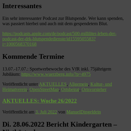
Interessantes
Ein sehr interessanter Podcast zur Blutspende. Wer kann spenden,
was passiert hierbei und auch mit dem gespendetem Blut.
https://podcasts.apple.com/de/podcast/500-milliliter-leben-der-
podcast-der-drk-blutspendedienste/id1559505583?
i=1000568370168
Kommende Termine
13.07.-17.07.: Sportwerbewoche des VfR inkl. 75jährigem
Jubiläum:
https://www.wuerzberg.info/?p=4975
Veröffentlicht unter
AKTUELLES
,
Allgemein
,
Kultur- und
Heimatverein
,
OpenStreetMap
,
Ortsbeirat
,
Ortsvorsteher
AKTUELLES: Woche 26/2022
Veröffentlicht am
3. Juli 2022
von
ManuelDingeldein
Di. 28.06.2022 Bericht Kindergarten –