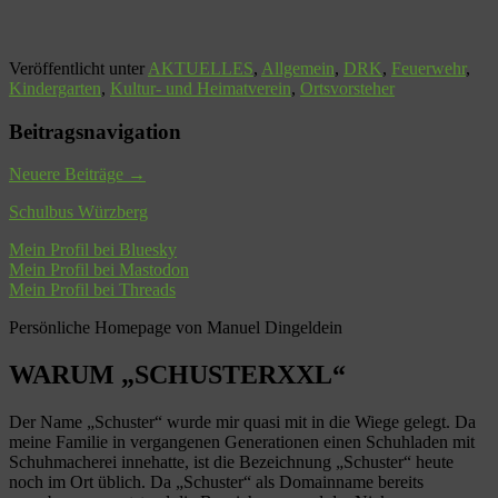
Veröffentlicht unter
AKTUELLES
,
Allgemein
,
DRK
,
Feuerwehr
,
Kindergarten
,
Kultur- und Heimatverein
,
Ortsvorsteher
Beitragsnavigation
Neuere Beiträge
→
Schulbus Würzberg
Mein Profil bei Bluesky
Mein Profil bei Mastodon
Mein Profil bei Threads
Persönliche Homepage von Manuel Dingeldein
WARUM „SCHUSTERXXL“
Der Name „Schuster“ wurde mir quasi mit in die Wiege gelegt. Da
meine Familie in vergangenen Generationen einen Schuhladen mit
Schuhmacherei innehatte, ist die Bezeichnung „Schuster“ heute
noch im Ort üblich. Da „Schuster“ als Domainname bereits